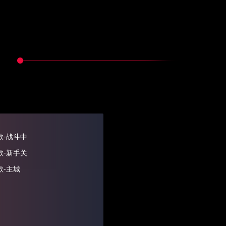
歌-战斗中
歌-新手关
歌-主城