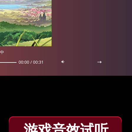
斗中
00:00
/
00:31
游戏音效试听