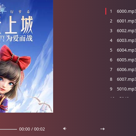
1
6000.mp
2
6001.mp
3
6002.mp
4
6003.mp
5
6004.mp
6
6005.mp
7
6006.mp
8
6007.mp
9
5010.mp
10
5040.m
11
5090.m
12
7005.m
13
7006.m
00:00
/
00:02