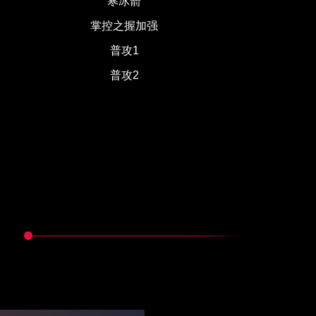
寒冰箭
掌控之握加强
普攻1
普攻2
毁灭之刃
火焰精灵
烈焰冲击
疾影突刺
盾牌猛击
瞬步
神圣领域
穿云射日
致命剑雨